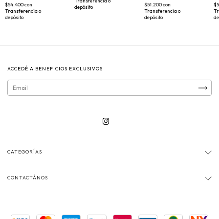
Transferencia o
$54.400
con
$51.200
con
$
depósito
Transferencia o
Transferencia o
Tr
depósito
depósito
de
ACCEDÉ A BENEFICIOS EXCLUSIVOS
CATEGORÍAS
CONTACTÁNOS