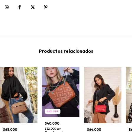
Productos relacionados
44
%
OFF
$40.000
$32.000
con
$68.000
$64.000
$