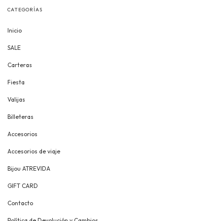
CATEGORÍAS
Inicio
SALE
Carteras
Fiesta
Valijas
Billeteras
Accesorios
Accesorios de viaje
Bijou ATREVIDA
GIFT CARD
Contacto
Política de Devolución y Cambios