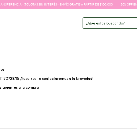
FERENCIA - 3 CUOTAS SIN INTERÉS - ENVÍO GRATIS A PARTIR DE $100.000
20% OFF EN EF
vos!
91170728715 ¡Nosotros te contactaremos a la brevedad!
 siguientes a la compra