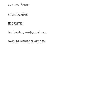
CONTACTÁNOS
5491170728715
1170728715
barbarabagsok@gmail.com
Avenida Scalabrini Ortiz 50