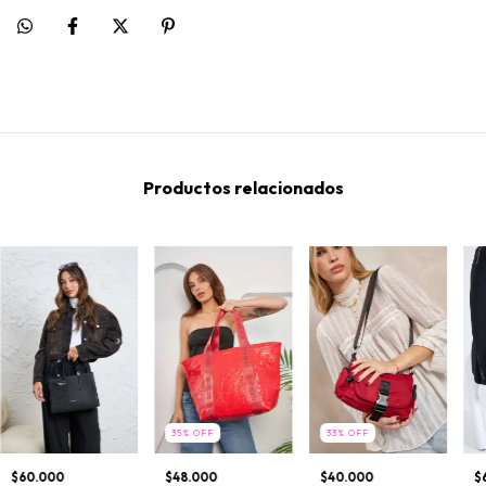
Productos relacionados
35
%
OFF
33
%
OFF
$60.000
$48.000
$40.000
$