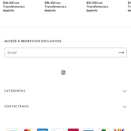
$48.000
con
$38.400
con
$32.000
con
$
Transferencia o
Transferencia o
Transferencia o
Tr
depósito
depósito
depósito
de
ACCEDÉ A BENEFICIOS EXCLUSIVOS
CATEGORÍAS
CONTACTÁNOS