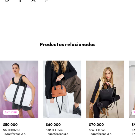
Productos relacionados
34
%
OFF
$50.000
$60.000
$70.000
$
$40.000
con
$48.000
con
$56.000
con
$
Transferencia o
Transferencia o
Transferencia o
Tr